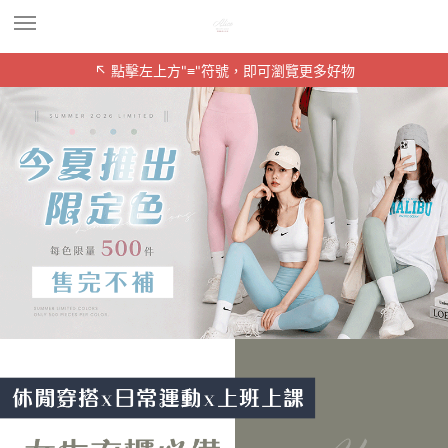
↖ 點擊左上方"≡"符號，即可瀏覽更多好物