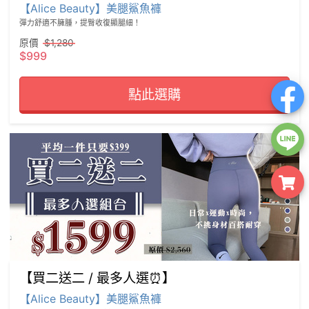
【Alice Beauty】美腿鯊魚褲
彈力舒適不臃腫，提臀收復顯腿細！
原價
$1,280
$999
點此選購
【買二送二 / 最多人選⏰】
【Alice Beauty】美腿鯊魚褲