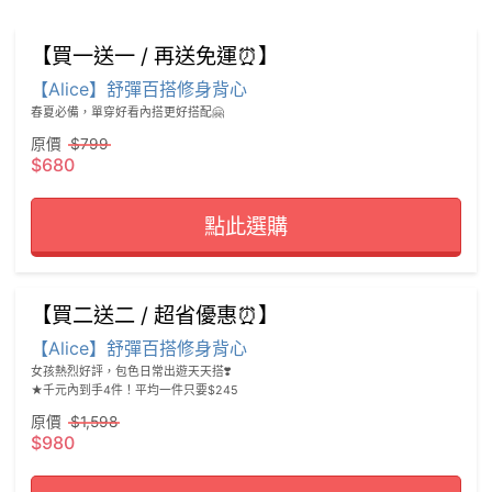
【買一送一 / 再送免運⏰】
【Alice】舒彈百搭修身背心
原價
$799
$680
點此選購
【買二送二 / 超省優惠⏰】
【Alice】舒彈百搭修身背心
女孩熱烈好評，包色日常出遊天天搭❣️

★千元內到手4件！平均一件只要$245
原價
$1,598
$980