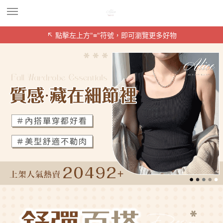
↖ 點擊左上方"≡"符號，即可瀏覽更多好物