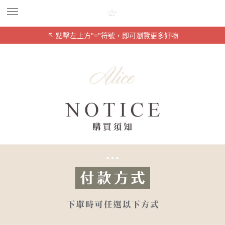
↖ 點擊左上方"≡"符號，即可瀏覽更多好物