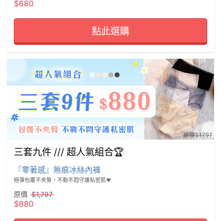
$680
點此選購
三套九件 /// 超人氣組合🏆
『零著感』無痕冰絲內褲
極彈包覆不夾臀，不勒不悶守護私密肌💗
原價
$1,797
$880