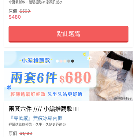
今夏最新款，體驗極致冰涼裸肌感🧊
原價
$599
$480
點此選購
兩套六件 //// 小編推薦款💁‍♀️
『零著感』無痕冰絲內褲
輕薄透氣好輕盈，久坐、久站更舒適😌
原價
$1,198