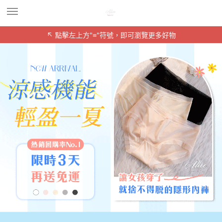
↖ 點擊左上方"≡"符號，即可瀏覽更多好物