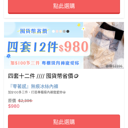
點此選購
四套十二件 //// 囤貨幣省價🪙
『零著感』無痕冰絲內褲
加$100多三件，打造專櫃級內褲寵愛妳🤩
原價
$2,396
$980
點此選購