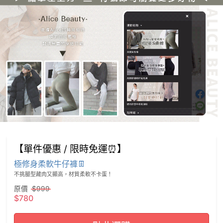
【單件優惠 / 限時免運⏰】
極修身柔軟牛仔褲👖
不挑腿型藏肉又顯高，材質柔軟不卡蛋！
原價
$999
$780