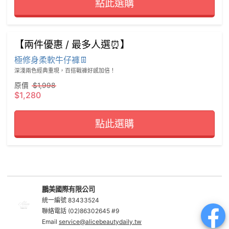
點此選購
【兩件優惠 / 最多人選⏰】
極修身柔軟牛仔褲👖
深淺兩色經典重現，百搭戰褲好感加倍！
原價
$1,998
$1,280
點此選購
鵬美國際有限公司
統一編號 83433524
聯絡電話 (02)86302645 #9
Email
service@alicebeautydaily.tw