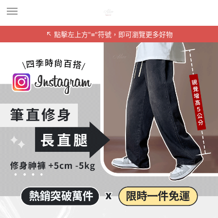
↖ 點擊左上方"≡"符號，即可瀏覽更多好物