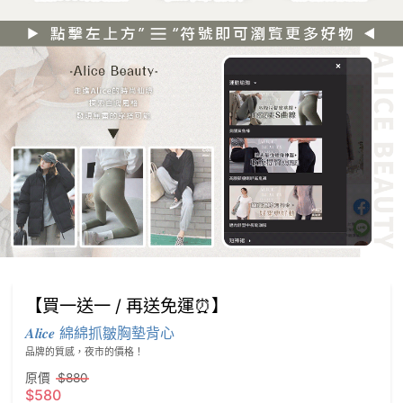
【買一送一 / 再送免運⏰】
𝑨𝒍𝒊𝒄𝒆 綿綿抓皺胸墊背心
品牌的質感，夜市的價格！
原價
$880
$580