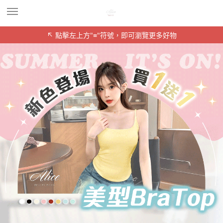
↖ 點擊左上方"≡"符號，即可瀏覽更多好物