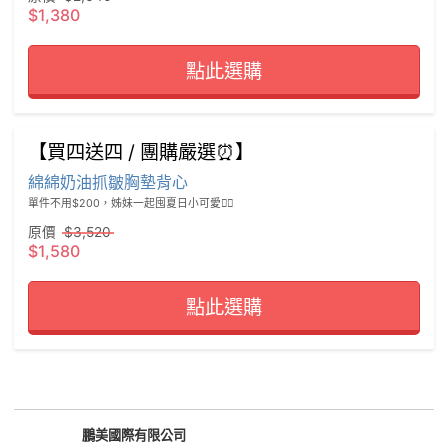
$1,380
點此選購
【買四送四 / 團購嚴選⏰】
綿綿奶油抓皺胸墊背心
單件不用$200，姊妹一起囤夏日小可愛❤️‍🔥
原價
$3,520
$1,580
點此選購
鵬美國際有限公司