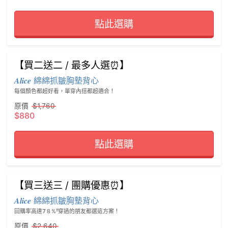
點此選購
【買二送二 / 最多人選⏰】
𝑨𝒍𝒊𝒄𝒆 綿綿抓皺胸墊背心
每個顏色都超好看，單穿內搭都超適合！
原價
$1,760
$880
點此選購
【買三送三 / 團購優惠⏰】
𝑨𝒍𝒊𝒄𝒆 綿綿抓皺胸墊背心
回購率高達𝟩８%ꜝꜝ穿過的朋友都選這方案！
原價
$2,640