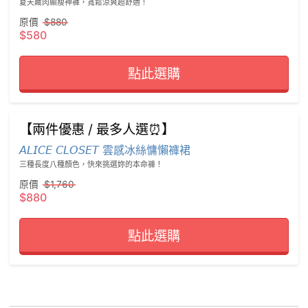
夏天藏肉顯瘦神褲，寬鬆涼爽超舒適！
原價
$880
$580
點此選購
【兩件優惠 / 最多人選⏰】
𝘈𝘓𝘐𝘊𝘌 𝘊𝘓𝘖𝘚𝘌𝘛 雲感冰絲慵懶褲裙
三種長度八種顏色，快來挑選妳的本命褲！
原價
$1,760
$880
點此選購