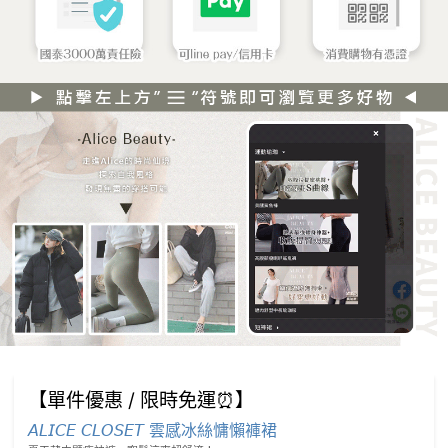
【單件優惠 / 限時免運⏰】
𝘈𝘓𝘐𝘊𝘌 𝘊𝘓𝘖𝘚𝘌𝘛 雲感冰絲慵懶褲裙